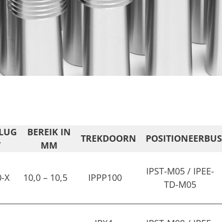
PLUG
BEREIK IN
TREKDOORN
POSITIONEERBU
T
MM
IPST-M05 / IPEE-
0-X
10,0 – 10,5
IPPP100
TD-M05