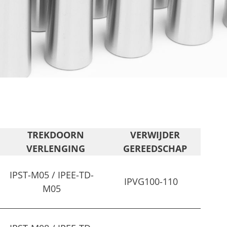
TREKDOORN
VERWIJDER
S
VERLENGING
GEREEDSCHAP
IPST-M05 / IPEE-TD-
IPVG100-110
M05