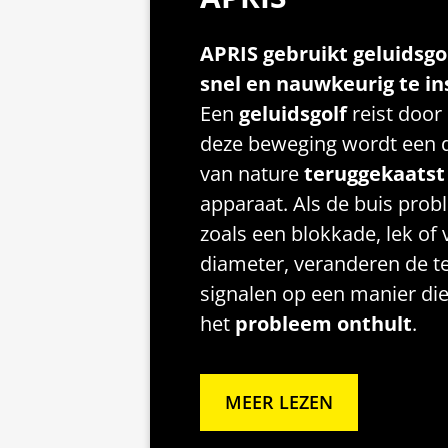
APRIS gebruikt geluidsg
snel en nauwkeurig te in
Een
geluidsgolf
reist door 
deze beweging wordt een d
van nature
teruggekaatst
apparaat. Als de buis prob
zoals een blokkade, lek of 
diameter, veranderen de t
signalen op een manier di
het
probleem
onthult
.
MEER LEZEN