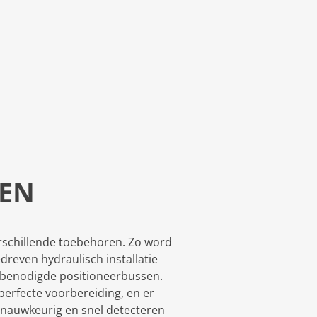
EN
rschillende toebehoren. Zo word
dreven hydraulisch installatie
 benodigde positioneerbussen.
 perfecte voorbereiding, en er
g, nauwkeurig en snel detecteren