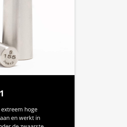
1
n extreem hoge
aan en werkt in
nder de zwaarste