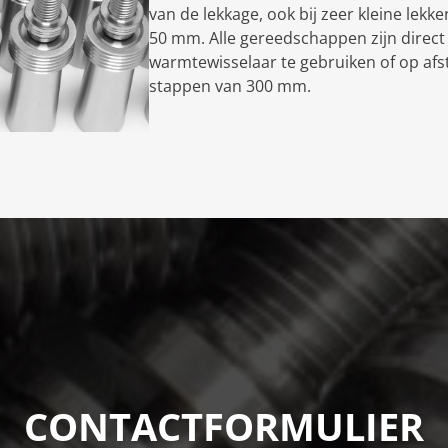
van de lekkage, ook bij zeer kleine lekk
50 mm. Alle gereedschappen zijn direct 
warmtewisselaar te gebruiken of op afs
stappen van 300 mm.
CONTACTFORMULIER