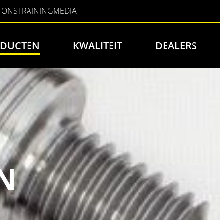
 ONS
TRAINING
MEDIA
DUCTEN
KWALITEIT
DEALERS
N