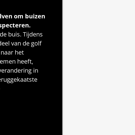
olven om buizen
specteren.
de buis. Tijdens
eel van de golf
naar het
lemen heeft,
verandering in
eruggekaatste
e