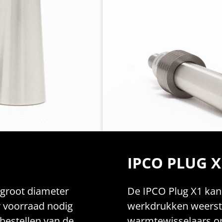
IPCO PLUG X
 groot diameter
De IPCO Plug X1 ka
 voorraad nodig
werkdrukken weerst
 bestellen van de
warmtewisselaars o