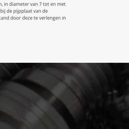
en, in diameter van 7 tot en met
bij de pijpplaat van de
tand door deze te verlengen in